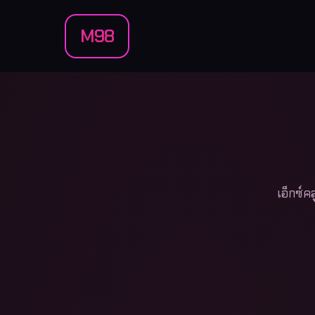
M98
เอ็กซ์ค