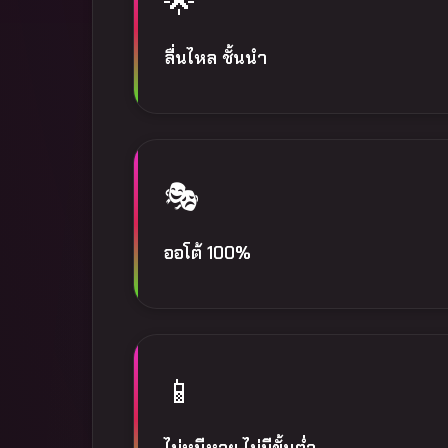
🌟
ลื่นไหล ชั้นนำ
🎭
ออโต้ 100%
📱