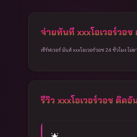
จ่ายทันที xxxโอเวอร์วอช ค
เซิร์ฟเวอร์ มันส์ xxxโอเวอร์วอช 24 ชั่วโมง ไม
รีวิว xxxโอเวอร์วอช ติดอั