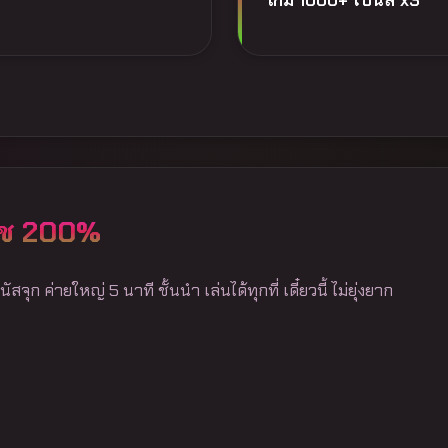
เกม 1000+ โบนัส x3
วอช 200%
ัสจุก ค่ายใหญ่ 5 นาที ชั้นนำ เล่นได้ทุกที่ เดี๋ยวนี้ ไม่ยุ่งยาก