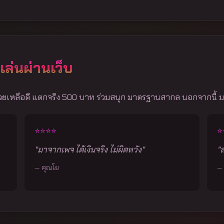
เล่นผ่านเว็บ
 ช่วยเหลือดี แตกจริง 500 บาท ร่วมสนุก มาตรฐานสากล นอกจากนี
⭐⭐⭐⭐
⭐
"มาจากเพจ ได้เงินจริง ไม่ผิดหวัง"
"ส
— คุณโย
— 