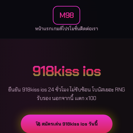
M98
หน้าแรก
เกมส์
โปรโมชั่น
ติดต่อเรา
918kiss ios
ยืนยัน 918kiss ios 24 ชั่วโมง ไม่ซับซ้อน โบนัสเยอะ RNG
รับรอง นอกจากนี้ แตก x100
🚀 สมัครเล่น 918kiss ios วันนี้