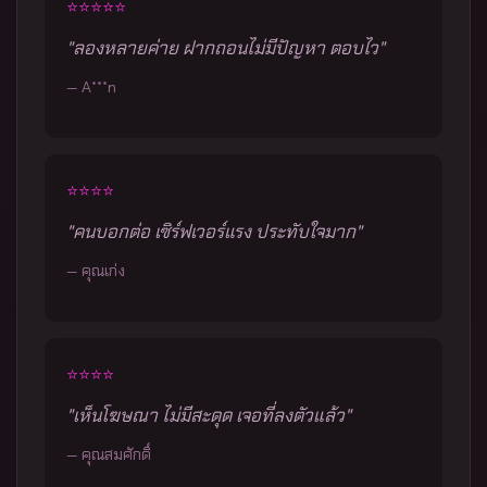
⭐⭐⭐⭐⭐
"ลองหลายค่าย ฝากถอนไม่มีปัญหา ตอบไว"
— A***n
⭐⭐⭐⭐
"คนบอกต่อ เซิร์ฟเวอร์แรง ประทับใจมาก"
— คุณเก่ง
⭐⭐⭐⭐
"เห็นโฆษณา ไม่มีสะดุด เจอที่ลงตัวแล้ว"
— คุณสมศักดิ์