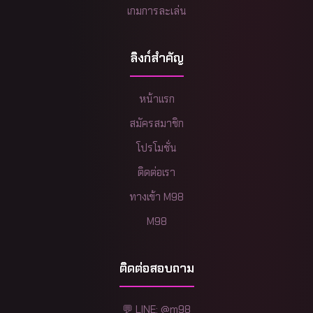
เกมการละเล่น
ลิงก์สำคัญ
หน้าแรก
สมัครสมาชิก
โปรโมชั่น
ติดต่อเรา
ทางเข้า M98
M98
ติดต่อสอบถาม
💬 LINE: @m98