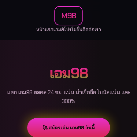
M98
หน้าแรก
เกมส์
โปรโมชั่น
ติดต่อเรา
เอม98
แตก เอม98 ตลอด 24 ชม. แน่น น่าเชื่อถือ โบนัสแน่น และ
300%
🚀 สมัครเล่น เอม98 วันนี้