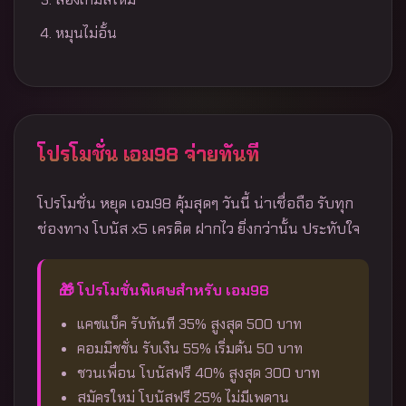
หมุนไม่อั้น
โปรโมชั่น เอม98 จ่ายทันที
โปรโมชั่น หยุด เอม98 คุ้มสุดๆ วันนี้ น่าเชื่อถือ รับทุก
ช่องทาง โบนัส x5 เครดิต ฝากไว ยิ่งกว่านั้น ประทับใจ
🎁 โปรโมชั่นพิเศษสำหรับ เอม98
แคชแบ็ค รับทันที 35% สูงสุด 500 บาท
คอมมิชชั่น รับเงิน 55% เริ่มต้น 50 บาท
ชวนเพื่อน โบนัสฟรี 40% สูงสุด 300 บาท
สมัครใหม่ โบนัสฟรี 25% ไม่มีเพดาน