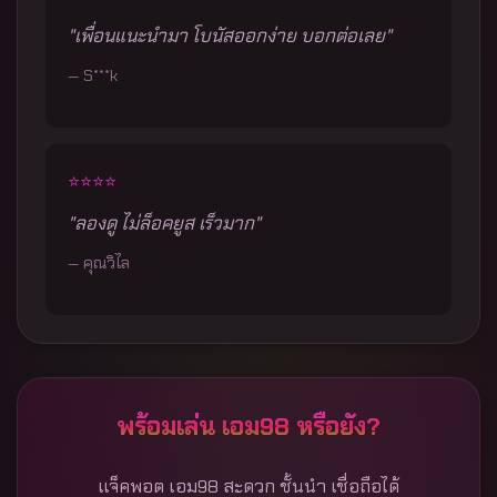
"เพื่อนแนะนำมา โบนัสออกง่าย บอกต่อเลย"
— S***k
⭐⭐⭐⭐
"ลองดู ไม่ล็อคยูส เร็วมาก"
— คุณวิไล
พร้อมเล่น เอม98 หรือยัง?
แจ็คพอต เอม98 สะดวก ชั้นนำ เชื่อถือได้