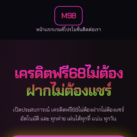
M98
หน้าแรก
เกมส์
โปรโมชั่น
ติดต่อเรา
เครดิตฟรี68ไม่ต้อง
ฝากไม่ต้องแชร์
เปิดประสบการณ์ เครดิตฟรี68ไม่ต้องฝากไม่ต้องแชร์
อัตโนมัติ และ ทุกค่าย เล่นได้ทุกที่ แน่น ทุกวัน