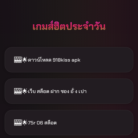
เกมส์ฮิตประจำวัน
🌟
ดาวน์โหลด 918kiss apk
🌟
เว็บ สล็อต ฝาก ซอง อั่ ง เปา
🌟
75r 06 สล็อต