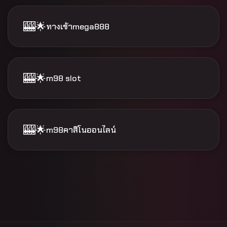
🌟
ทางเข้าmega888
🌟
m98 slot
🌟
m98คาสิโนออนไลน์