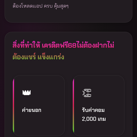
ต้องโหลดแอป ครบ คุ้มสุดๆ
สิ่งที่ทำให้ เครดิตฟรี68ไม่ต้องฝากไม่
ต้องแชร์ แข็งแกร่ง
👑
👏
ค่ายนอก
รับค่าคอม
2,000 เกม