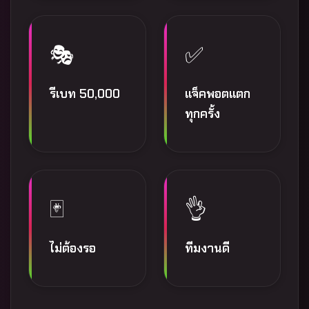
🎭
✅
รีเบท 50,000
แจ็คพอตแตก
ทุกครั้ง
🃏
👌
ไม่ต้องรอ
ทีมงานดี