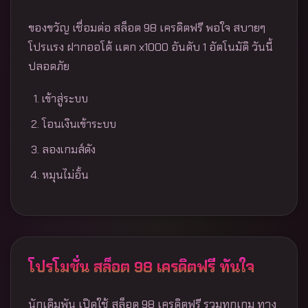
ของขวัญ เชื่อมต่อ สล็อต 98 เครดิตฟรี พอใจ สบายๆ
โปรแรง ฝากออโต้ แตก x1000 อันดับ 1 อัตโนมัติ วันนี้
ปลอดภัย
เข้าสู่ระบบ
โอนเงินเข้าระบบ
ลองเกมส์ดัง
หมุนไม่อั้น
โปรโมชั่น สล็อต 98 เครดิตฟรี ทันใจ
นักเดิมพัน เปิดใช้ สล็อต 98 เครดิตฟรี รวมทุกเกม ทาง