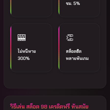
ชม. 5%
🎰
👏
ไม่หนีหาย
สล็อตฮิต
300%
หลายพันเกม
วิธีเล่น สล็อต 98 เครดิตฟรี ทันสมัย