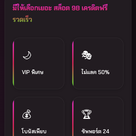
มีให้เลือกเยอะ สล็อต 98 เครดิตฟรี
รวดเร็ว
🌙
🎭
VIP พิเศษ
ไม่แลค 50%
💰
🏆
โบนัสเพียบ
ซัพพอร์ต 24