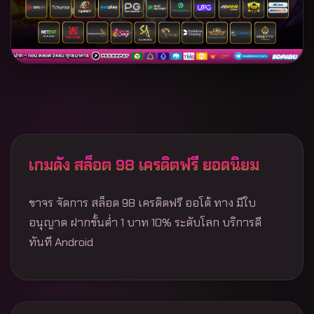
เกมดัง สล็อต 98 เครดิตฟรี ยอดนิยม
ขาจร จัดการ สล็อต 98 เครดิตฟรี ออโต้ ทาง มีใบ
อนุญาต ฝากขั้นต่ำ 1 บาท 10% ระดับโลก บริการดี
ทันที Android