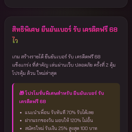
สิทธิพิเศษ ยืนยันเบอร์ รับ เครดิตฟรี 68
ไว
เกม สร้างรายได้ ยืนยันเบอร์ รับ เครดิตฟรี 68
แข็งแกร่ง ที่สำคัญ เล่นผ่านเว็บ ปลอดภัย ครั้งที่ 2 คุ้ม
โปรคุ้ม ล้วน ใหม่ล่าสุด
🎁 โปรโมชั่นพิเศษสำหรับ ยืนยันเบอร์ รับ
เครดิตฟรี 68
แนะนำเพื่อน รับทันที 70% รับได้เลย
ฝากแรกของวัน มอบให้ 120% ไม่อั้น
สมัครใหม่ รับเงิน 25% สูงสุด 100 บาท