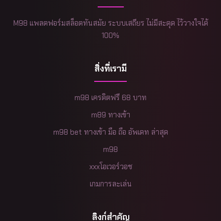
M98 แพลตฟอร์มสล็อตทันสมัย ระบบเสถียร ไม่มีสะดุด ไว้วางใจได้
100%
สิ่งที่เรามี
m98 เครดิตฟรี 68 บาท
m89 ทางเข้า
m98 bet ทางเข้า มือ ถือ อัพเดท ล่าสุด
m98
xxxโอเวอร์วอช
เกมการละเล่น
ลิงก์สำคัญ