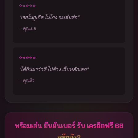
⭐⭐⭐⭐⭐
"เจอในกูเกิล ไม่โกง จะเล่นต่อ"
— คุณเบล
⭐⭐⭐⭐⭐
"ได้ยินมาว่าดี ไม่ค้าง เว็บหลักเลย"
— คุณนิว
พร้อมเล่น ยืนยันเบอร์ รับ เครดิตฟรี 68
หรือยัง?