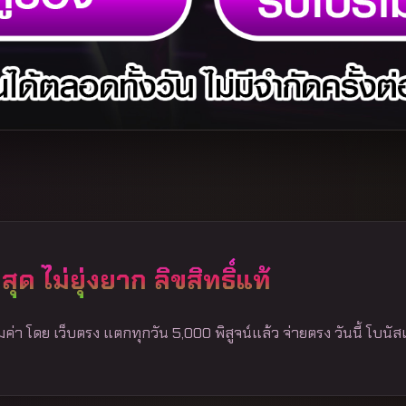
 ไม่ยุ่งยาก ลิขสิทธิ์แท้
มค่า โดย เว็บตรง แตกทุกวัน 5,000 พิสูจน์แล้ว จ่ายตรง วันนี้ โบนั