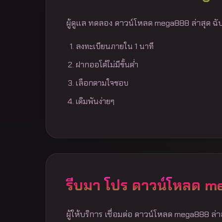
ผู้ดูแล ทดลอง ดาวน์โหลด mega888 ล่าสุด ฉับไว
ลงทะเบียนภายใน 1 นาที
ฝากออโต้ไม่มีขั้นต่ำ
เลือกตามใจชอบ
เดิมพันง่ายๆ
รีบมา โปร ดาวน์โหลด m
ผู้ให้บริการ เชื่อมต่อ ดาวน์โหลด mega888 ล่าสุ