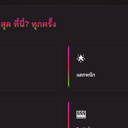
ที่นี่? ทุกครั้ง
🌟
แตกหนัก
🎰