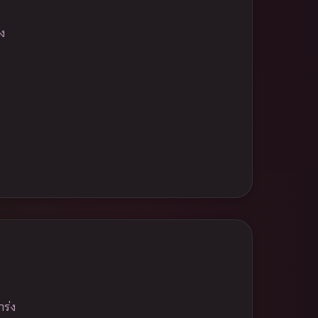
ง
กร่ง