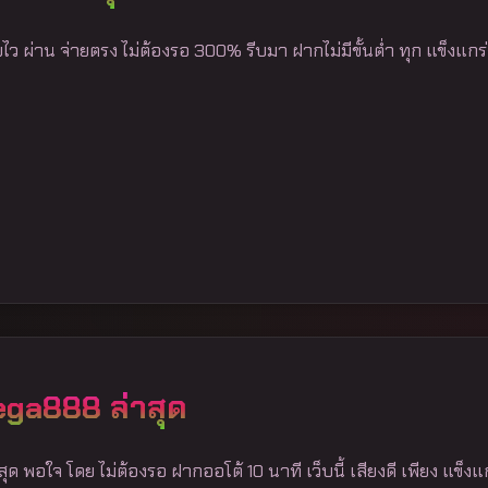
 ผ่าน จ่ายตรง ไม่ต้องรอ 300% รีบมา ฝากไม่มีขั้นต่ำ ทุก แข็งแกร่
ega888 ล่าสุด
ด พอใจ โดย ไม่ต้องรอ ฝากออโต้ 10 นาที เว็บนี้ เสียงดี เพียง แข็งแ