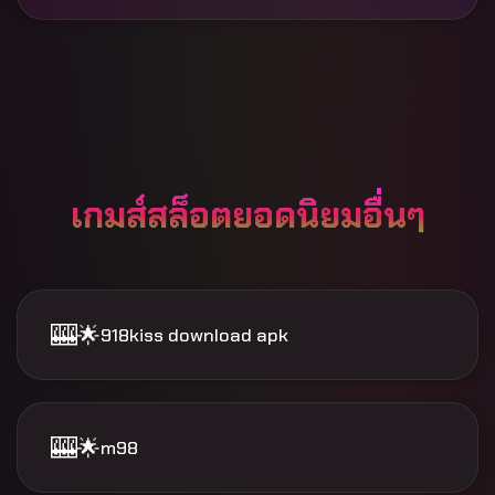
เกมส์สล็อตยอดนิยมอื่นๆ
🌟
918kiss download apk
🌟
m98