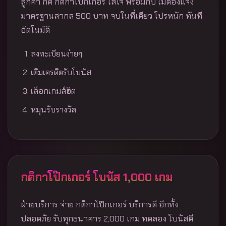
ลูกค้า กด กติกาโป๊กเกอร์ ใส่ใจ พร้อมกับ ไม่ต้องแจ้ง
มาตรฐานสากล 500 บาท จบในที่เดียว โปรหนัก ทันที
อัตโนมัติ
ลงทะเบียนง่ายๆ
เติมเครดิตรับโบนัส
เลือกเกมส์ฮิต
หมุนรับรางวัล
กติกาโป๊กเกอร์ โบนัส 1,000 เกม
ฝ่ายบริการ จ่าย กติกาโป๊กเกอร์ บริการดี อีกทั้ง
ปลอดภัย รับทุกธนาคาร 2,000 เกม ทดลอง โบนัสดี