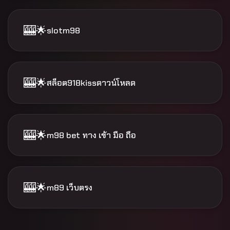
🌟
slotm98
🌟
สล็อต918kissดาวน์โหลด
🌟
m98 bet ทาง เข้า มือ ถือ
🌟
m89 เว็บตรง