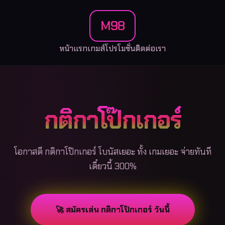
M98
หน้าแรก
เกมส์
โปรโมชั่น
ติดต่อเรา
กติกาโป๊กเกอร์
โอกาสดี กติกาโป๊กเกอร์ โบนัสเยอะ ทั้ง เกมเยอะ จ่ายทันที
เดี๋ยวนี้ 300%
🚀 สมัครเล่น กติกาโป๊กเกอร์ วันนี้