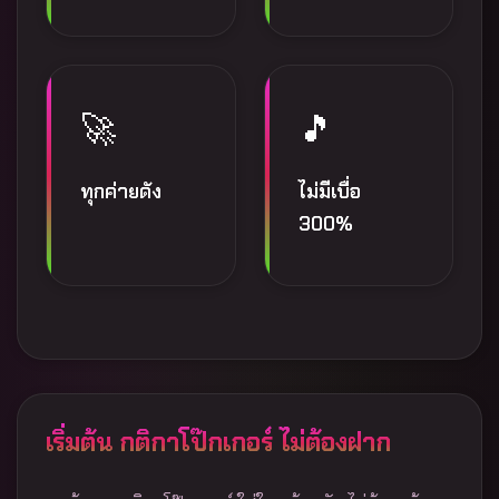
🚀
🎵
ทุกค่ายดัง
ไม่มีเบื่อ
300%
เริ่มต้น กติกาโป๊กเกอร์ ไม่ต้องฝาก