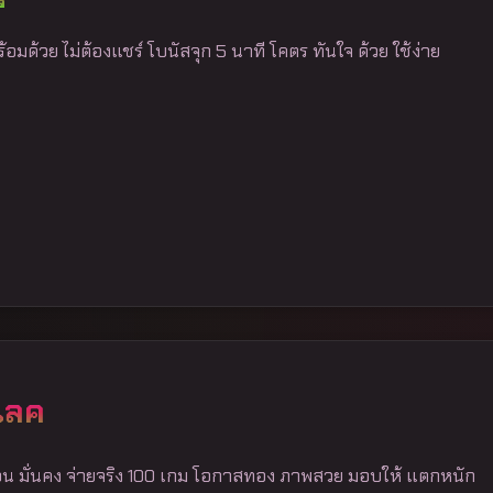
ด้วย ไม่ต้องแชร์ โบนัสจุก 5 นาที โคตร ทันใจ ด้วย ใช้ง่าย
่แลค
ซ้อน มั่นคง จ่ายจริง 100 เกม โอกาสทอง ภาพสวย มอบให้ แตกหนัก