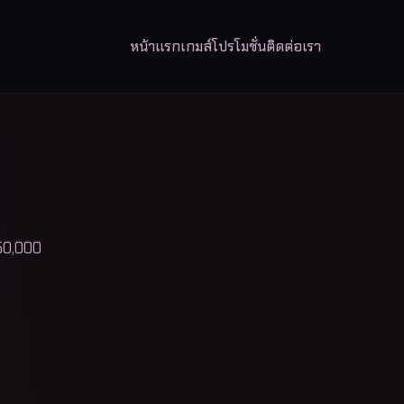
หน้าแรก
เกมส์
โปรโมชั่น
ติดต่อเรา
 50,000