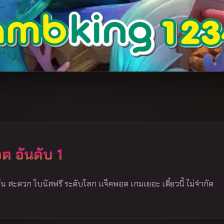
ต อันดับ 1
นั้น สะดวก โบนัสฟรี ระดับโลก แจ็คพอต เกมเยอะ เดี๋ยวนี้ ไม่จำกัด