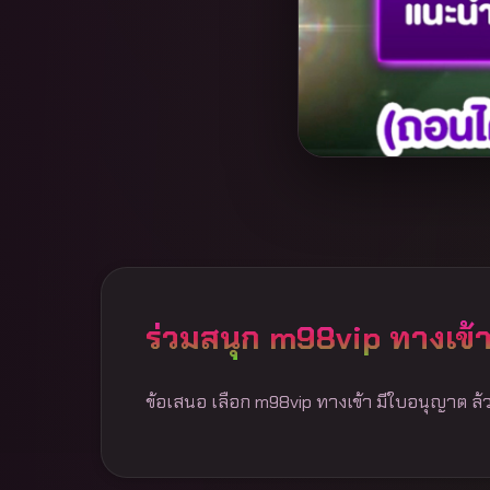
ร่วมสนุก m98vip ทางเข้
ข้อเสนอ เลือก m98vip ทางเข้า มีใบอนุญาต ล้วน