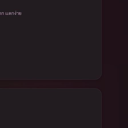
ยาก แตกง่าย