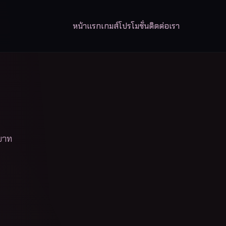
หน้าแรก
เกมส์
โปรโมชั่น
ติดต่อเรา
 บาท