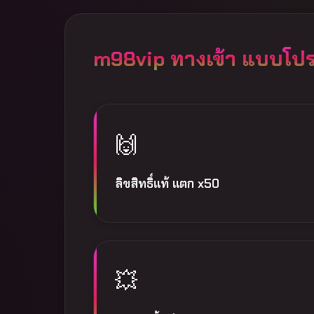
m98vip ทางเข้า แบบโปร คร
🙌
ลิขสิทธิ์แท้ แตก x50
💥