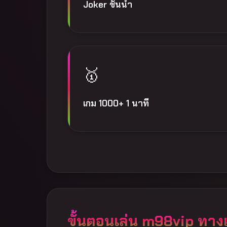
Joker ชั้นนำ
🥇
เกม 1000+ 1 นาที
ขั้นตอนเล่น m98vip ทางเ