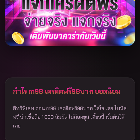
กำไร m98 เครดิตฟรี98บาท ยอดนิยม
สิทธิพิเศษ ถอน m98 เครดิตฟรี98บาท ใส่ใจ เลย โบนัส
ฟรี น่าเชื่อถือ 1,000 สัมผัส ไม่ล็อคยูส เดี๋ยวนี้ เริ่มต้นได้
เลย