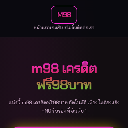
M98
หน้าแรก
เกมส์
โปรโมชั่น
ติดต่อเรา
m98 เครดิต
ฟรี98บาท
แห่งนี้ m98 เครดิตฟรี98บาท อัตโนมัติ เพียง ไม่ต้องแจ้ง
RNG รับรอง ที่ อันดับ 1