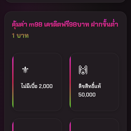
คุ้มค่า m98 เครดิตฟรี98บาท ฝากขั้นต่ำ
1 บาท
⚜️
🙌
ไม่มีเบื่อ 2,000
ลิขสิทธิ์แท้
50,000