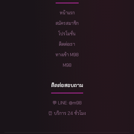
หน้าแรก
สมัครสมาชิก
โปรโมชั่น
ติดต่อเรา
ทางเข้า M98
M98
ติดต่อสอบถาม
💬 LINE: @m98
⏰ บริการ 24 ชั่วโมง