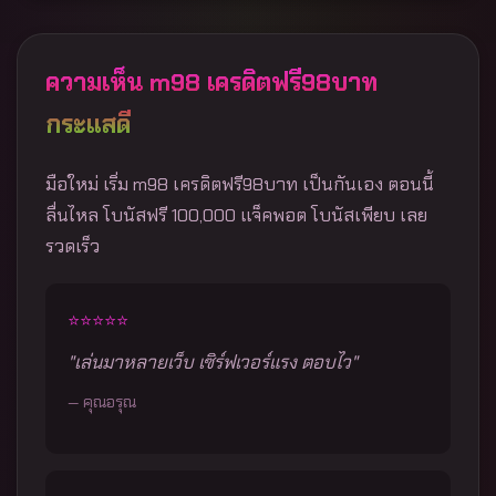
ความเห็น m98 เครดิตฟรี98บาท
กระแสดี
มือใหม่ เริ่ม m98 เครดิตฟรี98บาท เป็นกันเอง ตอนนี้
ลื่นไหล โบนัสฟรี 100,000 แจ็คพอต โบนัสเพียบ เลย
รวดเร็ว
⭐⭐⭐⭐⭐
"เล่นมาหลายเว็บ เซิร์ฟเวอร์แรง ตอบไว"
— คุณอรุณ