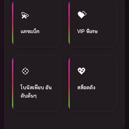
💫
💝
แคชแบ็ค
VIP พิเศษ
💠
💖
โบนัสเพียบ อัน
สล็อตดัง
ดับต้นๆ