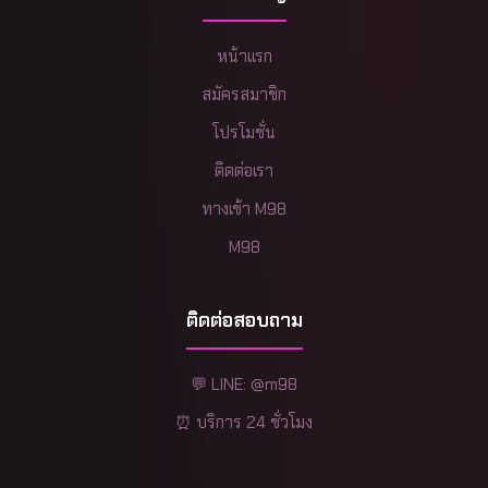
หน้าแรก
สมัครสมาชิก
โปรโมชั่น
ติดต่อเรา
ทางเข้า M98
M98
ติดต่อสอบถาม
💬 LINE: @m98
⏰ บริการ 24 ชั่วโมง