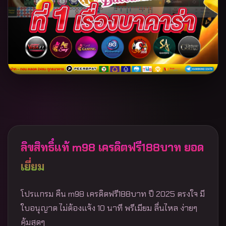
ลิขสิทธิ์แท้ m98 เครดิตฟรี188บาท ยอด
เยี่ยม
โปรแกรม คืน m98 เครดิตฟรี188บาท ปี 2025 ตรงใจ มี
ใบอนุญาต ไม่ต้องแจ้ง 10 นาที พรีเมียม ลื่นไหล ง่ายๆ
คุ้มสุดๆ