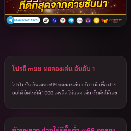
โปรดี m98 ทดลองเล่น อันดับ 1
โปรโมชั่น อัพเดท m98 ทดลองเล่น บริการดี เพื่อ ฝาก
ออโต้ อัตโนมัติ 1,000 เครดิต ไม่แลค เต็ม เริ่มต้นได้เลย
ห้ามพลาด ฝากไม่มีขั้นต่ำ m98 ทดลอง