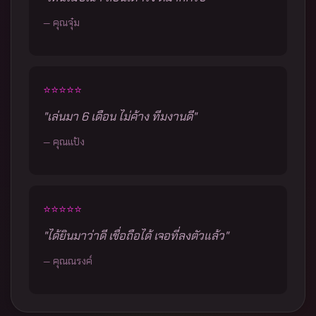
— คุณจุ๋ม
⭐⭐⭐⭐⭐
"เล่นมา 6 เดือน ไม่ค้าง ทีมงานดี"
— คุณแป้ง
⭐⭐⭐⭐⭐
"ได้ยินมาว่าดี เชื่อถือได้ เจอที่ลงตัวแล้ว"
— คุณณรงค์