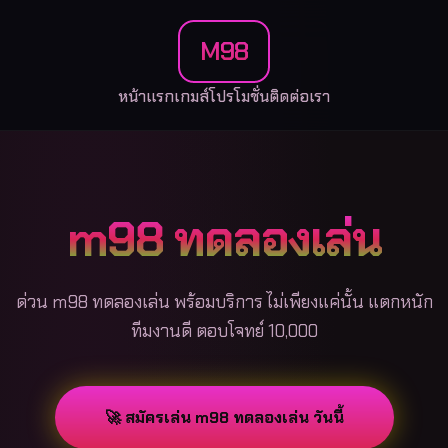
M98
หน้าแรก
เกมส์
โปรโมชั่น
ติดต่อเรา
m98 ทดลองเล่น
ด่วน m98 ทดลองเล่น พร้อมบริการ ไม่เพียงแค่นั้น แตกหนัก
ทีมงานดี ตอบโจทย์ 10,000
🚀 สมัครเล่น m98 ทดลองเล่น วันนี้