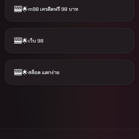
🌟
m98 เครดิตฟรี 98 บาท
🌟
เว็บ 98
🌟
สล็อต แตกง่าย