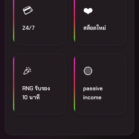
💳
❤️
24/7
สล็อตใหม่
🎉
🟡
RNG รับรอง
passive
10 นาที
income