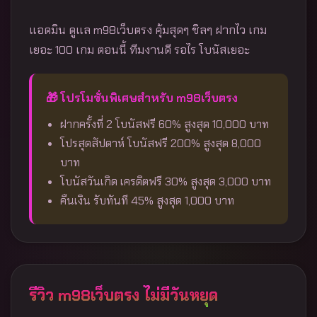
แอดมิน ดูแล m98เว็บตรง คุ้มสุดๆ ชิลๆ ฝากไว เกม
เยอะ 100 เกม ตอนนี้ ทีมงานดี รอไร โบนัสเยอะ
🎁 โปรโมชั่นพิเศษสำหรับ m98เว็บตรง
ฝากครั้งที่ 2 โบนัสฟรี 60% สูงสุด 10,000 บาท
โปรสุดสัปดาห์ โบนัสฟรี 200% สูงสุด 8,000
บาท
โบนัสวันเกิด เครดิตฟรี 30% สูงสุด 3,000 บาท
คืนเงิน รับทันที 45% สูงสุด 1,000 บาท
รีวิว m98เว็บตรง ไม่มีวันหยุด