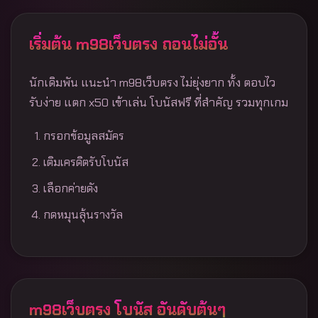
เริ่มต้น m98เว็บตรง ถอนไม่อั้น
นักเดิมพัน แนะนำ m98เว็บตรง ไม่ยุ่งยาก ทั้ง ตอบไว
รับง่าย แตก x50 เข้าเล่น โบนัสฟรี ที่สำคัญ รวมทุกเกม
กรอกข้อมูลสมัคร
เติมเครดิตรับโบนัส
เลือกค่ายดัง
กดหมุนลุ้นรางวัล
m98เว็บตรง โบนัส อันดับต้นๆ