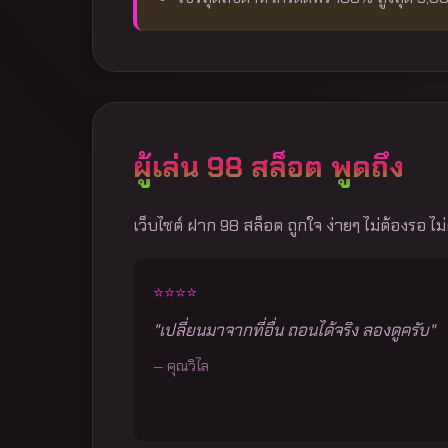
ผู้เล่น 98 สล็อต พูดถึง
เว็บไซต์ ฝาก 98 สล็อต ถูกใจ ง่ายๆ ไม่ต้องรอ ไม่
⭐⭐⭐⭐
"เปลี่ยนมาจากที่อื่น ถอนได้จริง ลองดูครับ"
— คุณวิไล