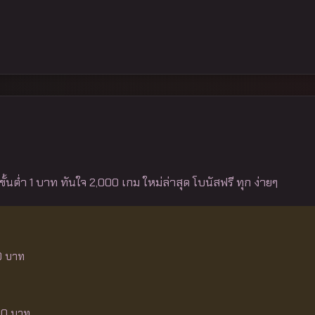
ขั้นต่ำ 1 บาท ทันใจ 2,000 เกม ใหม่ล่าสุด โบนัสฟรี ทุก ง่ายๆ
0 บาท
000 บาท