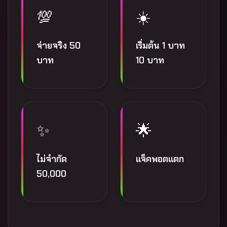
💯
☀️
จ่ายจริง 50
เริ่มต้น 1 บาท
บาท
10 บาท
✨
🌟
ไม่จำกัด
แจ็คพอตแตก
50,000