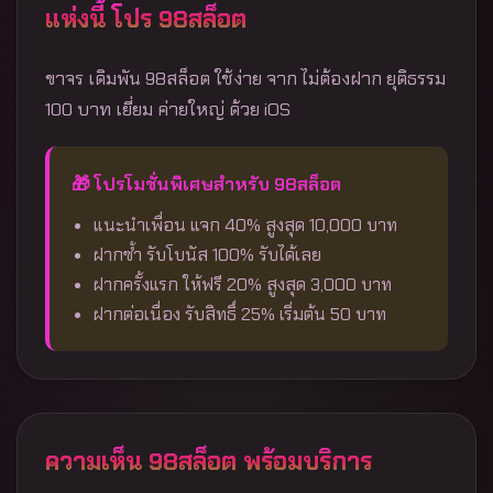
แห่งนี้ โปร 98สล็อต
ขาจร เดิมพัน 98สล็อต ใช้ง่าย จาก ไม่ต้องฝาก ยุติธรรม
100 บาท เยี่ยม ค่ายใหญ่ ด้วย iOS
🎁 โปรโมชั่นพิเศษสำหรับ 98สล็อต
แนะนำเพื่อน แจก 40% สูงสุด 10,000 บาท
ฝากซ้ำ รับโบนัส 100% รับได้เลย
ฝากครั้งแรก ให้ฟรี 20% สูงสุด 3,000 บาท
ฝากต่อเนื่อง รับสิทธิ์ 25% เริ่มต้น 50 บาท
ความเห็น 98สล็อต พร้อมบริการ