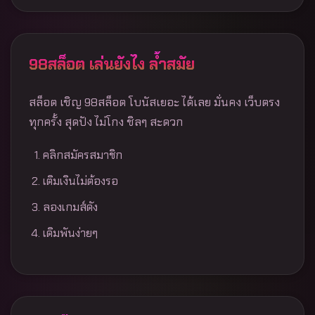
98สล็อต เล่นยังไง ล้ำสมัย
สล็อต เชิญ 98สล็อต โบนัสเยอะ ได้เลย มั่นคง เว็บตรง
ทุกครั้ง สุดปัง ไม่โกง ชิลๆ สะดวก
คลิกสมัครสมาชิก
เติมเงินไม่ต้องรอ
ลองเกมส์ดัง
เดิมพันง่ายๆ