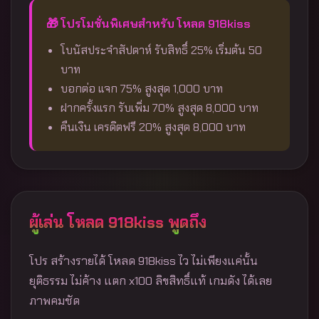
🎁 โปรโมชั่นพิเศษสำหรับ โหลด 918kiss
โบนัสประจำสัปดาห์ รับสิทธิ์ 25% เริ่มต้น 50
บาท
บอกต่อ แจก 75% สูงสุด 1,000 บาท
ฝากครั้งแรก รับเพิ่ม 70% สูงสุด 8,000 บาท
คืนเงิน เครดิตฟรี 20% สูงสุด 8,000 บาท
ผู้เล่น โหลด 918kiss พูดถึง
โปร สร้างรายได้ โหลด 918kiss ไว ไม่เพียงแค่นั้น
ยุติธรรม ไม่ค้าง แตก x100 ลิขสิทธิ์แท้ เกมดัง ได้เลย
ภาพคมชัด