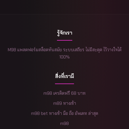
รู้จักเรา
M98 แพลตฟอร์มสล็อตทันสมัย ระบบเสถียร ไม่มีสะดุด ไว้วางใจได้
100%
สิ่งที่เรามี
m98 เครดิตฟรี 68 บาท
m89 ทางเข้า
m98 bet ทางเข้า มือ ถือ อัพเดท ล่าสุด
m98