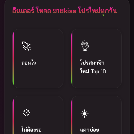
อินเตอร์ โหลด 918kiss โปรใหม่ทุกวัน
🚀
👌
ถอนไว
โปรสมาชิก
ใหม่ Top 10
💠
☀️
ไม่ต้องรอ
แตกบ่อย