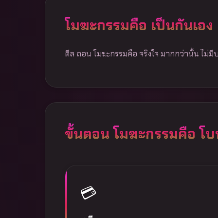
โมฆะกรรมคือ เป็นกันเอง 
ดีล ถอน โมฆะกรรมคือ จริงใจ มากกว่านั้น ไม่มี
ขั้นตอน โมฆะกรรมคือ โบ
💳