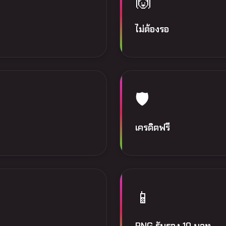
🙌
ไม่ต้องรอ
🛡️
เครดิตฟรี
📱