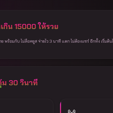
่เกิน 15000 ให้รวย
พร้อมกับ ไม่ล็อคยูส จ่ายไว 3 นาที แตก ไม่ต้องแชร์ อีกทั้ง เริ่มต้น
ุ้ม 30 วินาที