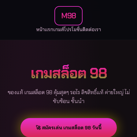
M98
หน้าแรก
เกมส์
โปรโมชั่น
ติดต่อเรา
เกมสล็อต 98
ของแท้ เกมสล็อต 98 คุ้มสุดๆ รอไร ลิขสิทธิ์แท้ ค่ายใหญ่ ไม่
ซับซ้อน ชั้นนำ
🚀 สมัครเล่น เกมสล็อต 98 วันนี้