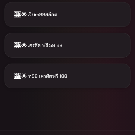
🌟
เว็บm89สล็อต
🌟
เครดิต ฟรี 58 68
🌟
m98 เครดิตฟรี 188