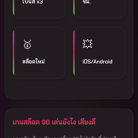
โบนัส x3
ชม.
🥇
💥
สล็อตใหม่
iOS/Android
เกมสล็อต 98 เล่นยังไง เสียงดี