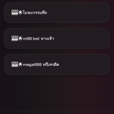
🌟
โมฆะกรรมคือ
🌟
m98 bet ทางเข้า
🌟
mega888 ฟรีเครดิต