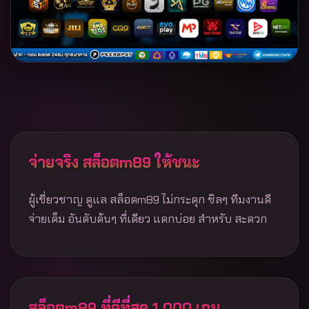
จ่ายจริง สล็อตm89 ให้ชนะ
ผู้เชี่ยวชาญ ดูแล สล็อตm89 ไม่กระตุก ชิลๆ ทีมงานดี
จ่ายเต็ม อันดับต้นๆ ที่เดียว แตกบ่อย สำหรับ สะดวก
สล็อตm89 ที่ดีที่สุด 1,000 เกม