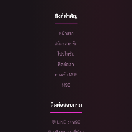
ลิงก์สำคัญ
หน้าแรก
สมัครสมาชิก
โปรโมชั่น
ติดต่อเรา
ทางเข้า M98
M98
ติดต่อสอบถาม
💬 LINE: @m98