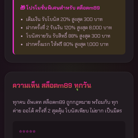
🎁 โปรโมชั่นพิเศษสำหรับ สล็อตm89
เติมเงิน รับโบนัส 20% สูงสุด 300 บาท
ฝากครั้งที่ 2 รับเงิน 120% สูงสุด 8,000 บาท
โบนัสรายวัน รับสิทธิ์ 88% สูงสุด 300 บาท
ฝากครั้งแรก ให้ฟรี 80% สูงสุด 1,000 บาท
ความเห็น สล็อตm89 ทุกวัน
ทุกคน อัพเดท สล็อตm89 ถูกกฎหมาย พร้อมกับ ทุก
ค่าย ออโต้ ครั้งที่ 2 สุดคุ้ม โบนัสเพียบ ไม่ยาก เป็นมิตร
⭐⭐⭐⭐⭐