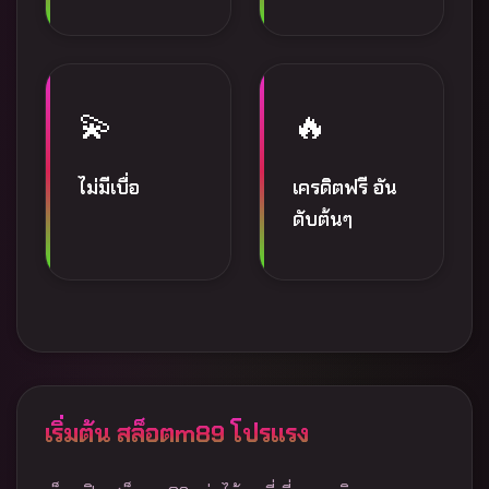
💫
🔥
ไม่มีเบื่อ
เครดิตฟรี อัน
ดับต้นๆ
เริ่มต้น สล็อตm89 โปรแรง