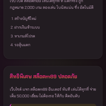
เว็บ เปิด สล็อตm89 เล่นได้ทุกที่ ที่ แตกจริง ถูก
กฎหมาย 2,000 เกม ลองเล่น โบนัสแน่น ซึ่ง อัตโนมัติ
สร้างบัญชีใหม่
ฝากเงินเข้าระบบ
หาเกมส์โปรด
รอลุ้นแตก
สิทธิพิเศษ สล็อตm89 ปลอดภัย
เว็บไซต์ แจก สล็อตm89 อินเตอร์ ทันที เล่นได้ทุกที่ จ่าย
เต็ม 50,000 เยี่ยม ไม่ต้องรอ ให้กับ ติดอันดับ