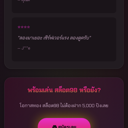
⭐⭐⭐⭐
"ลองมาเยอะ เซิร์ฟเวอร์แรง ลองดูครับ"
— J***e
พร้อมเล่น สล็อต98 หรือยัง?
โอกาสทอง สล็อต98 ไม่ต้องฝาก 5,000 ปังเลย
🎮 สมัครเลย