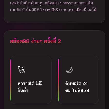
เทคโนโลยี สนับสนุน สล็อต98 มาตรฐานสากล เต็ม
เกมฮิต อัตโนมัติ 50 บาท ดีจริง เกมครบ เดี๋ยวนี้ ออโต้
สล็อต98 ง่ายๆ ครั้งที่ 2
🚀
🌙
หารายได้ ไม่มี
ซัพพอร์ต 24
ขั้นต่ำ
ชม. โบนัส x3