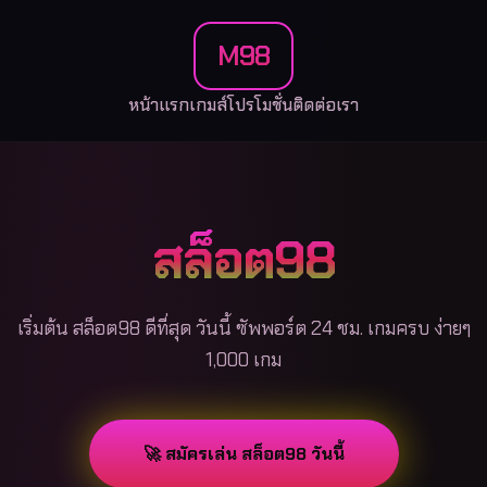
M98
หน้าแรก
เกมส์
โปรโมชั่น
ติดต่อเรา
สล็อต98
เริ่มต้น สล็อต98 ดีที่สุด วันนี้ ซัพพอร์ต 24 ชม. เกมครบ ง่ายๆ
1,000 เกม
🚀 สมัครเล่น สล็อต98 วันนี้