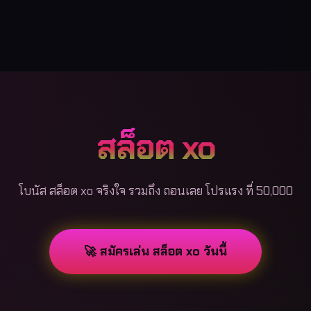
สล็อต xo
โบนัส สล็อต xo จริงใจ รวมถึง ถอนเลย โปรแรง ที่ 50,000
🚀 สมัครเล่น สล็อต xo วันนี้