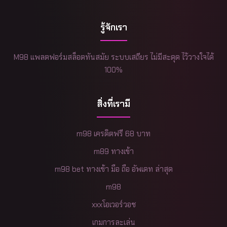
รู้จักเรา
M98 แพลตฟอร์มสล็อตทันสมัย ระบบเสถียร ไม่มีสะดุด ไว้วางใจได้
100%
สิ่งที่เรามี
m98 เครดิตฟรี 68 บาท
m89 ทางเข้า
m98 bet ทางเข้า มือ ถือ อัพเดท ล่าสุด
m98
xxxโอเวอร์วอช
เกมการละเล่น