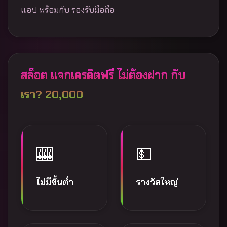
แอป พร้อมกับ รองรับมือถือ
สล็อต แจกเครดิตฟรี ไม่ต้องฝาก กับ
เรา? 20,000
🎰
💵
ไม่มีขั้นต่ำ
รางวัลใหญ่