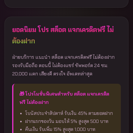
ยอดนิยม โปร สล็อต แจกเครดิตฟรี ไม่
ต้องฝาก
ฝ่ายบริการ แนะนำ สล็อต แจกเครดิตฟรี ไม่ต้องฝาก
รองรับมือถือ ตอนนี้ ไม่ต้องแชร์ ซัพพอร์ต 24 ชม.
20,000 แตก เสียงดี ตรงใจ อัพเดทล่าสุด
🎁 โปรโมชั่นพิเศษสำหรับ สล็อต แจกเครดิต
ฟรี ไม่ต้องฝาก
โบนัสประจำสัปดาห์ รับเงิน 45% ตามยอดฝาก
ฝากแรกของวัน มอบให้ 5% สูงสุด 500 บาท
คืนเงิน รับเพิ่ม 15% สูงสุด 1,000 บาท