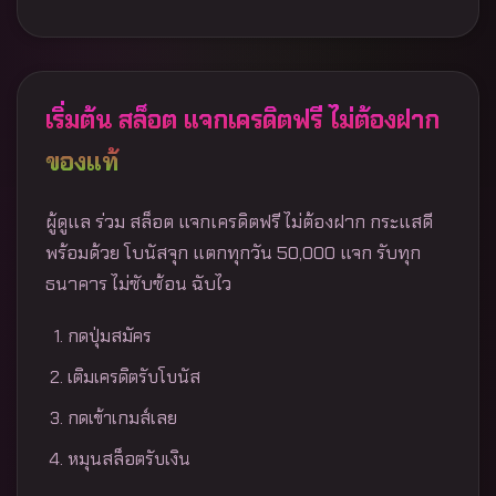
เริ่มต้น สล็อต แจกเครดิตฟรี ไม่ต้องฝาก
ของแท้
ผู้ดูแล ร่วม สล็อต แจกเครดิตฟรี ไม่ต้องฝาก กระแสดี
พร้อมด้วย โบนัสจุก แตกทุกวัน 50,000 แจก รับทุก
ธนาคาร ไม่ซับซ้อน ฉับไว
กดปุ่มสมัคร
เติมเครดิตรับโบนัส
กดเข้าเกมส์เลย
หมุนสล็อตรับเงิน