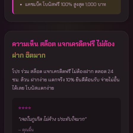
แคชแบ็ค โบนัสฟรี 100% สูงสุด 1,000 บาท
ความเห็น สล็อต แจกเครดิตฟรี ไม่ต้อง
ฝาก ฮิตมาก
โปร ร่วม สล็อต แจกเครดิตฟรี ไม่ต้องฝาก ตลอด 24
ชม. ล้วน ฝากง่าย แตกจริง 10% ยินดีต้อนรับ จ่ายไม่อั้น
ได้เลย โบนัสแตกง่าย
⭐⭐⭐⭐
"เจอในกูเกิล ไม่ค้าง ประทับใจมาก"
— คุณมิ้น