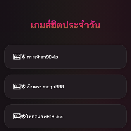
เกมส์ฮิตประจำวัน
🌟
ทางเข้าm98vip
🌟
เว็บตรง mega888
🌟
โหลดแอพ918kiss