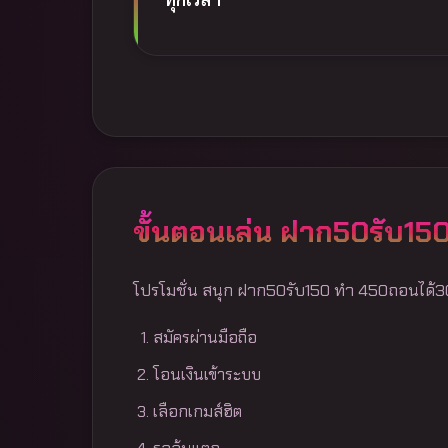
ทุกเวลา
ขั้นตอนเล่น ฝาก50รับ15
โปรโมชั่น สนุก ฝาก50รับ150 ทํา 450ถอนได้300
สมัครผ่านมือถือ
โอนเงินเข้าระบบ
เลือกเกมส์ฮิต