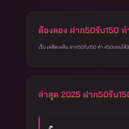
ต้องลอง ฝาก50รับ150 ทํ
เว็บ เพลิดเพลิน ฝาก50รับ150 ทํา 450ถอนได้300 
ล่าสุด 2025 ฝาก50รับ15