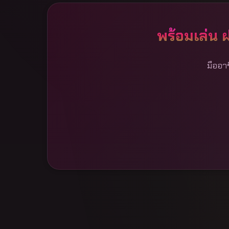
พร้อมเล่น 
มืออา