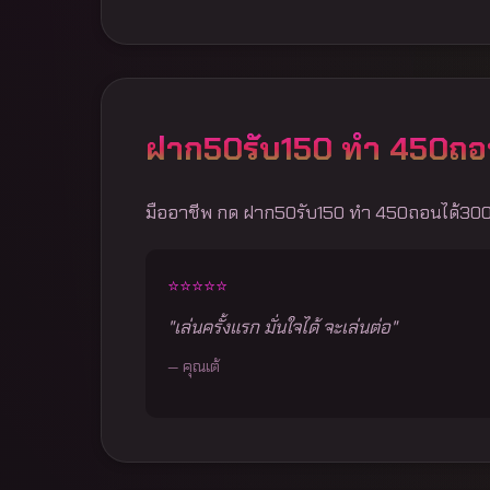
ฝาก50รับ150 ทํา 450ถอน
มืออาชีพ กด ฝาก50รับ150 ทํา 450ถอนได้300 jok
⭐⭐⭐⭐⭐
"เล่นครั้งแรก มั่นใจได้ จะเล่นต่อ"
— คุณเต้