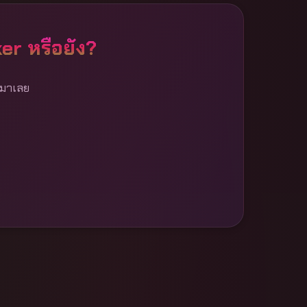
er หรือยัง?
 มาเลย