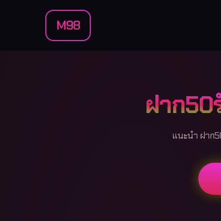
M98
ฝาก50ร
แนะนำ ฝาก50ร