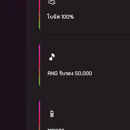
💪
โบนัส 100%
🎵
RNG รับรอง 50,000
📱