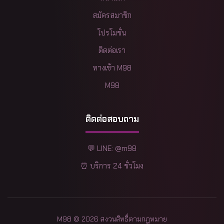
สมัครสมาชิก
โปรโมชั่น
ติดต่อเรา
ทางเข้า M98
M98
ติดต่อสอบถาม
💬 LINE: @m98
⏰ บริการ 24 ชั่วโมง
M98 © 2026 สงวนสิทธิ์ตามกฎหมาย