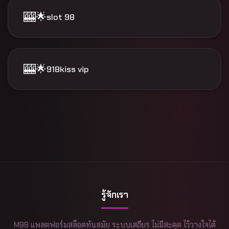
🌟
slot 98
🌟
918kiss vip
รู้จักเรา
M98 แพลตฟอร์มสล็อตทันสมัย ระบบเสถียร ไม่มีสะดุด ไว้วางใจได้