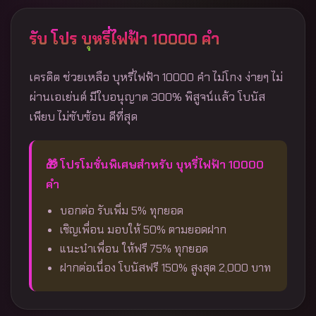
รับ โปร บุหรี่ไฟฟ้า 10000 คํา
เครดิต ช่วยเหลือ บุหรี่ไฟฟ้า 10000 คํา ไม่โกง ง่ายๆ ไม่
ผ่านเอเย่นต์ มีใบอนุญาต 300% พิสูจน์แล้ว โบนัส
เพียบ ไม่ซับซ้อน ดีที่สุด
🎁 โปรโมชั่นพิเศษสำหรับ บุหรี่ไฟฟ้า 10000
คํา
บอกต่อ รับเพิ่ม 5% ทุกยอด
เชิญเพื่อน มอบให้ 50% ตามยอดฝาก
แนะนำเพื่อน ให้ฟรี 75% ทุกยอด
ฝากต่อเนื่อง โบนัสฟรี 150% สูงสุด 2,000 บาท