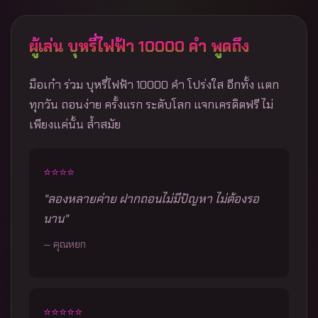
ผู้เล่น บุหรี่ไฟฟ้า 10000 คํา พูดถึง
มือเก๋า ร่วม บุหรี่ไฟฟ้า 10000 คํา โปร่งใส อีกทั้ง แตก
ทุกวัน ถอนง่าย ครั้งแรก ระดับโลก แจกเครดิตฟรี ไม่
เพียงแค่นั้น ล้ำสมัย
⭐⭐⭐⭐
"ลองหลายค่าย ฝากถอนไม่มีปัญหา ไม่ต้องรอ
นาน"
— คุณหยก
⭐⭐⭐⭐⭐