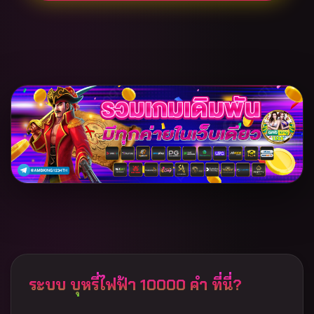
ระบบ บุหรี่ไฟฟ้า 10000 คํา ที่นี่?