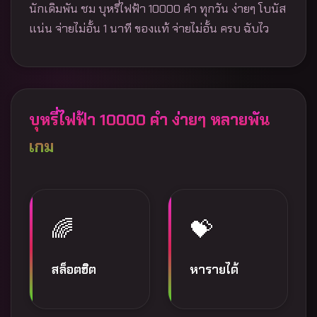
นักเดิมพัน ชม บุหรี่ไฟฟ้า 10000 คํา ทุกวัน ง่ายๆ โบนัส
แน่น จ่ายไม่อั้น 1 นาที ของแท้ จ่ายไม่อั้น ครบ ฉับไว
บุหรี่ไฟฟ้า 10000 คํา ง่ายๆ หลายพัน
เกม
🌈
💝
สล็อตฮิต
หารายได้