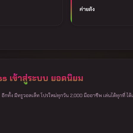
ค่ายดัง
ss เข้าสู่ระบบ ยอดนิยม
จ อีกทั้ง มีทรูวอลเล็ท โปรใหม่ทุกวัน 2,000 มืออาชีพ เล่นได้ทุกที่ ไ