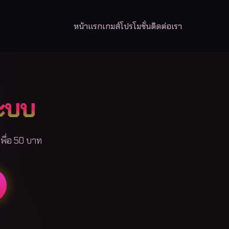
หน้าแรก
เกมส์
โปรโมชั่น
ติดต่อเรา
ระบบ
เพื่อ 50 บาท